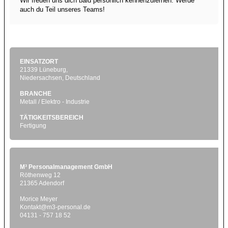
Wir freuen uns dich bald persönlich kennenzulernen. Werde
auch du Teil unseres Teams!
EINSATZORT
21339 Lüneburg,
Niedersachsen, Deutschland
BRANCHE
Metall / Elektro - Industrie
TÄTIGKEITSBEREICH
Fertigung
M³ Personalmanagement GmbH
Röthenweg 12
21365 Adendorf
Morice Meyer
Kontakt@m3-personal.de
04131 - 757 18 52