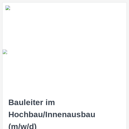
Bauleiter im
Hochbau/Innenausbau
(m/w/d)