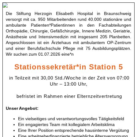
Die Stiftung Herzogin Elisabeth Hospital in Braunschweig
versorgt mit ca. 950 Mitarbeitenden rund 40.000 stationäre und
ambulante Patienten*Patientinnen in den Fachabteilungen
Orthopädie, Chirurgie, Gefäßchirurgie, Innere Medizin, Geriatrie,
Anästhesie und Intensivmedizin mit insgesamt 205 Planbetten.
Angeschlossen ist ein Ärztehaus mit ambulantem OP-Zentrum
und einer Berufsfachschule Pflege mit 75 Ausbildungsplätzen.
Wir suchen zum 01.07.2026 eine*n
Stationssekretär*in Station 5
in Teilzeit mit 30,00 Std./Woche in der Zeit von 07:00
Uhr – 13:00 Uhr,
befristet im Rahmen einer Elternzeitvertretung
Unser Angebot:
Ein vielseitiges und verantwortungsvolles Tätigkeitsfeld
Ein engagiertes Team mit kollegialem Arbeitsklima
Eine Ihrer Position entsprechende hausinterne Vergütung
Eine arbeitgeberfinanzierte betriebliche Altersversorgung