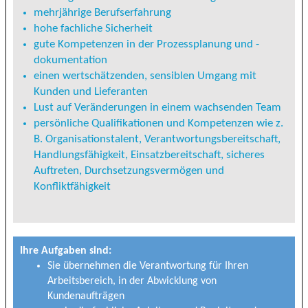
mehrjährige Berufserfahrung
hohe fachliche Sicherheit
gute Kompetenzen in der Prozessplanung und -
dokumentation
einen wertschätzenden, sensiblen Umgang mit
Kunden und Lieferanten
Lust auf Veränderungen in einem wachsenden Team
persönliche Qualifikationen und Kompetenzen wie z.
B. Organisationstalent, Verantwortungsbereitschaft,
Handlungsfähigkeit, Einsatzbereitschaft, sicheres
Auftreten, Durchsetzungsvermögen und
Konfliktfähigkeit
Ihre Aufgaben sind:
Sie übernehmen die Verantwortung für Ihren
Arbeitsbereich, in der Abwicklung von
Kundenaufträgen