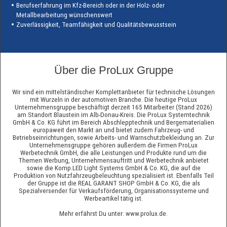
Berufserfahrung im Kfz-Bereich oder in der Holz- oder
Metallbearbeitung wünschenswert
Zuverlässigkeit, Teamfähigkeit und Qualitätsbewusstsein
Über die ProLux Gruppe
Wir sind ein mittelständischer Komplettanbieter für technische Lösungen
mit Wurzeln in der automotiven Branche. Die heutige ProLux
Unternehmensgruppe beschäftigt derzeit 165 Mitarbeiter (Stand 2026)
am Standort Blaustein im Alb-Donau-Kreis. Die ProLux Systemtechnik
GmbH & Co. KG führt im Bereich Abschlepptechnik und Bergematerialien
europaweit den Markt an und bietet zudem Fahrzeug- und
Betriebseinrichtungen, sowie Arbeits- und Warnschutzbekleidung an. Zur
Unternehmensgruppe gehören außerdem die Firmen ProLux
Werbetechnik GmbH, die alle Leistungen und Produkte rund um die
Themen Werbung, Unternehmensauftritt und Werbetechnik anbietet
sowie die Komp.LED Light Systems GmbH & Co. KG, die auf die
Produktion von Nutzfahrzeugbeleuchtung spezialisiert ist. Ebenfalls Teil
der Gruppe ist die REAL GARANT SHOP GmbH & Co. KG, die als
Spezialversender für Verkaufsförderung, Organisationssysteme und
Werbeartikel tätig ist.
Mehr erfährst Du unter:
www.prolux.de
.