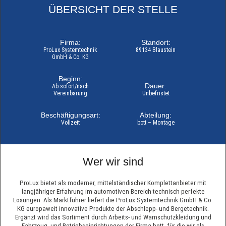
ÜBERSICHT DER STELLE
Firma:
Standort:
ProLux Systemtechnik
89134 Blaustein
GmbH & Co. KG
Beginn:
Dauer:
Ab sofort/nach
Vereinbarung
Unbefristet
Beschäftigungsart:
Abteilung:
Vollzeit
bott – Montage
Wer wir sind
ProLux bietet als moderner, mittelständischer Komplettanbieter mit
langjähriger Erfahrung im automotiven Bereich technisch perfekte
Lösungen. Als Marktführer liefert die ProLux Systemtechnik GmbH & Co.
KG europaweit innovative Produkte der Abschlepp- und Bergetechnik.
Ergänzt wird das Sortiment durch Arbeits- und Warnschutzkleidung und
Fahrzeug- und Betriebseinrichtungen der Firma bott, für die wir als