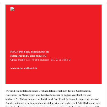
MEGA Das Fach-Zentrum für die
Metzgerei und Gastronomie eG
Ulmer Straße 175 | 70188 Stuttgart | Tel. 0711 1684-0
www.mega-stuttgart.de
Wir sind ein mittelständisches Großhandelsunternehmen für die Gastronomie,
Hotellerie, für Metzgereien und Großverbraucher in Baden-Württemberg und
Sachsen. Als Vollsortimenter im Food- und Non-Food-Segment bedienen wir unsere
Kunden mit einem umfangreichen Zustellservice und mehreren C&C-Märkten an den