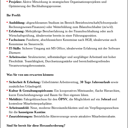
Projekte:
Aktive Mitwirkung in strategischen Organisationsprojekten und
Optimierung der Buchhaltungsprozesse.
Ihr Profil:
Ausbildung:
abgeschlossenes Studium im Bereich Betriebswirtschaft(Schwerpunkt
Rechnungswesen/Finanzen) oder Weiterbildung zum Bilanzbuchhalter (m/w/d).
Erfahrung:
Mehrjährige Berufserfahrung in der Finanzbuchhaltung oder auch
Wirtschaftsprüfung, idealerweise bereits in einer Führungsposition.
Fachwissen:
Fundierte, abschlusssichere Kenntnisse nach HGB, idealerweise auch
Kenntnisse im Steuerrecht.
IT-Skills:
Sicherer Umgang mit MS Office; idealerweise Erfahrung mit der Software
Diamant
.
Arbeitsweise:
Strukturierter, selbstständiger und sorgfältiger Arbeitsstil mit hoher
Flexibilität. Teamfähigkeit, Durchsetzungsstärke und bereichsübergreifendes
Verantwortungsbewusstsein.
Was Sie von uns erwarten können:
Sicherheit & Erholung:
Unbefristeter Arbeitsvertrag,
30 Tage Jahresurlaub
sowie
zusätzliches Urlaubsgeld.
Kultur & Gestaltungsspielraum:
Ein kooperatives Miteinander, flache Hierarchien,
kurze Entscheidungswege und Raum für Ihre eigenen Ideen.
Mobilität:
Fahrgeldzuschuss für den
ÖPNV
, die Möglichkeit auf ein
Jobrad
und
kostenlose Mitarbeiterparkplätze.
Arbeitsumfeld:
Neue, moderne Büroräumlichkeiten und ein Verpflegungszuschuss
für die
hauseigene Kantine
.
Zusatzleistungen:
Betriebliche Altersvorsorge sowie attraktive Mitarbeiterrabatte.
Sind Sie bereit für diese Herausforderung?