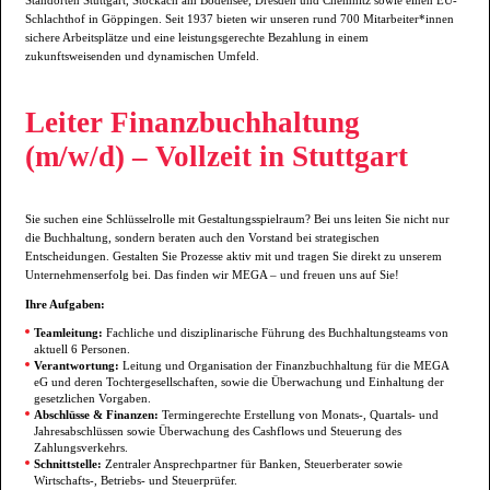
Standorten Stuttgart, Stockach am Bodensee, Dresden und Chemnitz sowie einen EU-
Schlachthof in Göppingen. Seit 1937 bieten wir unseren rund 700 Mitarbeiter*innen
sichere Arbeitsplätze und eine leistungsgerechte Bezahlung in einem
zukunftsweisenden und dynamischen Umfeld.
Leiter Finanzbuchhaltung
(m/w/d) – Vollzeit in Stuttgart
Sie suchen eine Schlüsselrolle mit Gestaltungsspielraum? Bei uns leiten Sie nicht nur
die Buchhaltung, sondern beraten auch den Vorstand bei strategischen
Entscheidungen. Gestalten Sie Prozesse aktiv mit und tragen Sie direkt zu unserem
Unternehmenserfolg bei. Das finden wir MEGA – und freuen uns auf Sie!
Ihre Aufgaben:
Teamleitung:
Fachliche und disziplinarische Führung des Buchhaltungsteams von
aktuell 6 Personen.
Verantwortung:
Leitung und Organisation der Finanzbuchhaltung für die MEGA
eG und deren Tochtergesellschaften, sowie die Überwachung und Einhaltung der
gesetzlichen Vorgaben.
Abschlüsse & Finanzen:
Termingerechte Erstellung von Monats-, Quartals- und
Jahresabschlüssen sowie Überwachung des Cashflows und Steuerung des
Zahlungsverkehrs.
Schnittstelle:
Zentraler Ansprechpartner für Banken, Steuerberater sowie
Wirtschafts-, Betriebs- und Steuerprüfer.