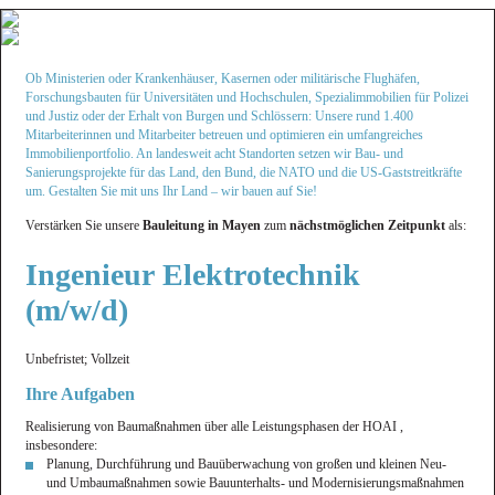
Ob Ministerien oder Krankenhäuser, Kasernen oder militärische Flughäfen,
Forschungsbauten für Universitäten und Hochschulen, Spezialimmobilien für Polizei
und Justiz oder der Erhalt von Burgen und Schlössern: Unsere rund 1.400
Mitarbeiterinnen und Mitarbeiter betreuen und optimieren ein umfangreiches
Immobilienportfolio. An landesweit acht Standorten setzen wir Bau- und
Sanierungs­projekte für das Land, den Bund, die NATO und die US-Gaststreitkräfte
um. Gestalten Sie mit uns Ihr Land – wir bauen auf Sie!
Verstärken Sie unsere
Bauleitung in Mayen
zum
nächstmöglichen Zeitpunkt
als:
Ingenieur Elektrotechnik
(m/w/d)
Unbefristet; Vollzeit
Ihre Aufgaben
Realisierung von Baumaßnahmen über alle Leistungsphasen der HOAI ,
insbesondere:
Planung, Durchführung und Bauüberwachung von großen und kleinen Neu-
und Umbaumaßnahmen sowie Bauunterhalts- und Modernisierungsmaßnahmen