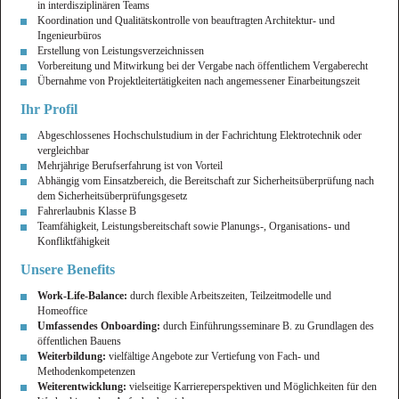
in interdisziplinären Teams
Koordination und Qualitätskontrolle von beauftragten Architektur- und
Ingenieurbüros
Erstellung von Leistungsverzeichnissen
Vorbereitung und Mitwirkung bei der Vergabe nach öffentlichem Vergaberecht
Übernahme von Projektleitertätigkeiten nach angemessener Einarbeitungszeit
Ihr Profil
Abgeschlossenes Hochschulstudium in der Fachrichtung Elektrotechnik oder
vergleichbar
Mehrjährige Berufserfahrung ist von Vorteil
Abhängig vom Einsatzbereich, die Bereitschaft zur Sicherheitsüberprüfung nach
dem Sicherheitsüberprüfungsgesetz
Fahrerlaubnis Klasse B
Teamfähigkeit, Leistungsbereitschaft sowie Planungs-, Organisations- und
Konfliktfähigkeit
Unsere Benefits
Work-Life-Balance:
durch flexible Arbeitszeiten, Teilzeitmodelle und
Homeoffice
Umfassendes Onboarding:
durch Einführungsseminare B. zu Grundlagen des
öffentlichen Bauens
Weiterbildung:
vielfältige Angebote zur Vertiefung von Fach- und
Methodenkompetenzen
Weiterentwicklung:
vielseitige Karriereperspektiven und Möglichkeiten für den