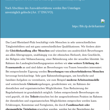
Nach Abschluss des Auswahlverfahrens werden Ihre Unterlagen
unverzüglich gelöscht (Art. 17 DSGVO).
https://lbb.rlp.de/de/karriere/
Das Land Rheinland-Pfalz beschäftigt viele Menschen in sehr unterschiedlichen
Tätigkeitsfeldern und mit ganz unterschiedlichen Qualifikationen. Wir fördern aktiv
die
Gleichbehandlung aller Menschen
und wünschen uns ausdrücklich Bewerbungen
aus allen Altersgruppen, unabhängig von der ethnischen Herkunft, dem Geschlecht,
der Religion oder Weltanschauung, einer Behinderung oder der sexuellen Identität. Im
Rahmen des Landesgleichstellungsgesetzes streben wir
eine
weitere Erhöhung des
Frauenanteils
an und sind daher an Bewerbungen von Frauen besonders interessiert.
Bei entsprechender Eignung werden
Bewerbungen von schwerbehinderten Menschen
bevorzugt berücksichtigt. Sehr gute Rahmenbedingungen, um berufliche und
familiäre Aufgaben zu vereinbaren, wie zum Beispiel
moderne Arbeitszeitmodelle
und weitreichende
Gleitzeit
regelungen, gewährleisten wir, im Rahmen der
dienstlichen und organisatorischen Möglichkeiten. Eine Reduzierung der
Regelarbeitszeit ist grundsätzlich möglich. Gehen entsprechende Bewerbungen ein
wird geprüft, ob den
Teilzeit
wünschen bei der ausgeschriebenen Position im Rahmen
der dienstlichen und organisatorischen Möglichkeiten entsprochen werden kann.
Erfahrungen, Kenntnisse und Fertigkeiten, die durch
Familienarbeit oder
ehrenamtliche Tätigkeiten
erworben wurden, werden bei der Beurteilung der