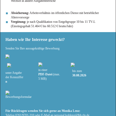
Wechsel in andere Aufgabenbereiche
Absicherung:
Arbeitsverhältnis im öffentlichen Dienst mit betrieblicher
Altersvorsorge
Vergütung:
je nach Qualifikation von Entgeltgruppe 10 bis 11 TV-L
(Einstiegsgehalt 51.464 € bis 60.512 € brutto/Jahr)
Haben wir Ihr Interesse geweckt?
Senden Sie Ihre aussagekräftige Bewerbung
in einer
bis zum
unter Angabe
PDF-Datei
(max.
30.08.2026
der Kennziffer
5 MB)
n
Bewerbungsformular
Für Rückfragen wenden Sie sich gerne an Monika Lenz:
Telefon 0261/9701-310 oder E-Mail an personal.koblenz@lbb.rlp.de