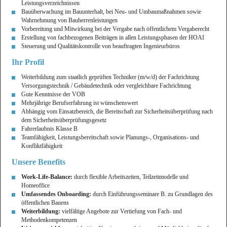
Leistungsverzeichnissen
Bauüberwachung im Bauunterhalt, bei Neu- und Umbaumaßnahmen sowie
Wahrnehmung von Bauherrenleistungen
Vorbereitung und Mitwirkung bei der Vergabe nach öffentlichem Vergaberecht
Erstellung von fachbezogenen Beiträgen in allen Leistungsphasen der HOAI
Steuerung und Qualitätskontrolle von beauftragten Ingenieurbüros
Ihr Profil
Weiterbildung zum staatlich geprüften Techniker (m/w/d) der Fachrichtung
Versorgungstechnik / Gebäudetechnik oder vergleichbare Fachrichtung
Gute Kenntnisse der VOB
Mehrjährige Berufserfahrung ist wünschenswert
Abhängig vom Einsatzbereich, die Bereitschaft zur Sicherheitsüberprüfung nach
dem Sicherheitsüberprüfungsgesetz
Fahrerlaubnis Klasse B
Teamfähigkeit, Leistungsbereitschaft sowie Planungs-, Organisations- und
Konfliktfähigkeit
Unsere Benefits
Work-Life-Balance:
durch flexible Arbeitszeiten, Teilzeitmodelle und
Homeoffice
Umfassendes Onboarding:
durch Einführungsseminare B. zu Grundlagen des
öffentlichen Bauens
Weiterbildung:
vielfältige Angebote zur Vertiefung von Fach- und
Methodenkompetenzen