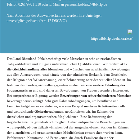
Telefon 0261/9701-310 oder E-Mail an personal.koblenz@lbb.rlp.de
Nach Abschluss des Auswahlverfahrens werden Ihre Unterlagen
unverzüglich gelöscht (Art. 17 DSGVO).
https://lbb.rlp.de/de/karriere/
Das Land Rheinland-Pfalz beschäftigt viele Menschen in sehr unterschiedlichen
Tätigkeitsfeldern und mit ganz unterschiedlichen Qualifikationen. Wir fördern aktiv
die
Gleichbehandlung aller Menschen
und wünschen uns ausdrücklich Bewerbungen
aus allen Altersgruppen, unabhängig von der ethnischen Herkunft, dem Geschlecht,
der Religion oder Weltanschauung, einer Behinderung oder der sexuellen Identität. Im
Rahmen des Landesgleichstellungsgesetzes streben wir
eine
weitere Erhöhung des
Frauenanteils
an und sind daher an Bewerbungen von Frauen besonders interessiert.
Bei entsprechender Eignung werden
Bewerbungen von schwerbehinderten Menschen
bevorzugt berücksichtigt. Sehr gute Rahmenbedingungen, um berufliche und
familiäre Aufgaben zu vereinbaren, wie zum Beispiel
moderne Arbeitszeitmodelle
und weitreichende
Gleitzeit
regelungen, gewährleisten wir, im Rahmen der
dienstlichen und organisatorischen Möglichkeiten. Eine Reduzierung der
Regelarbeitszeit ist grundsätzlich möglich. Gehen entsprechende Bewerbungen ein
wird geprüft, ob den
Teilzeit
wünschen bei der ausgeschriebenen Position im Rahmen
der dienstlichen und organisatorischen Möglichkeiten entsprochen werden kann.
Erfahrungen, Kenntnisse und Fertigkeiten, die durch
Familienarbeit oder