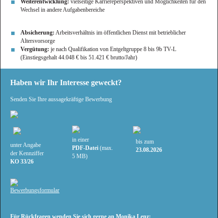
Weiterentwicklung:
vielseitige Karriereperspektiven und Möglichkeiten für den
Wechsel in andere Aufgabenbereiche
Absicherung:
Arbeitsverhältnis im öffentlichen Dienst mit betrieblicher
Altersvorsorge
Vergütung:
je nach Qualifikation von Entgeltgruppe 8 bis 9b TV-L
(Einstiegsgehalt 44.048 € bis 51.421 € brutto/Jahr)
Haben wir Ihr Interesse geweckt?
Senden Sie Ihre aussagekräftige Bewerbung
in einer
bis zum
unter Angabe
PDF-Datei
(max.
23.08.2026
der Kennziffer
5 MB)
KO 33/26
Bewerbungsformular
Für Rückfragen wenden Sie sich gerne an Monika Lenz: